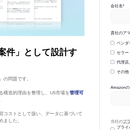
会社名
*
貴社のア
ベンダ
投資案件」として設計す
セラー
代理店
その他
断」の問題です。
Amazon
る構造的理由を整理し、US市場を
管理可
。
習コストとして扱い、データに基づいて
めました。
当社の
プ
プライ